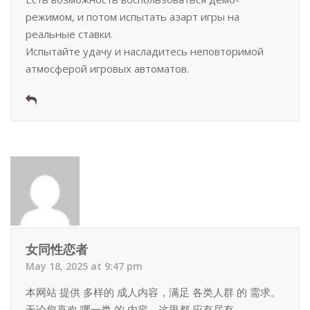
режимом, и потом испытать азарт игры на
реальные ставки.
Испытайте удачу и насладитесь неповторимой
атмосферой игровых автоматов.
女同性恋者
May 18, 2025 at 9:47 pm
本网站 提供 多样的 成人内容，满足 各类人群 的 需求。
无论您喜欢 哪一类 的 内容，这里都 应有尽有。