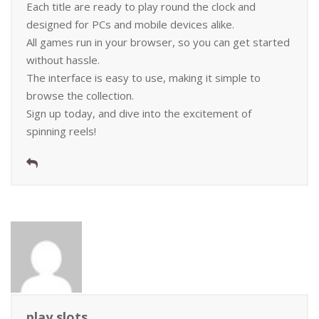
Each title are ready to play round the clock and
designed for PCs and mobile devices alike.
All games run in your browser, so you can get started
without hassle.
The interface is easy to use, making it simple to
browse the collection.
Sign up today, and dive into the excitement of
spinning reels!
play slots