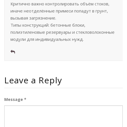
Критично важно контролировать объём стоков,
иначе неотделённые примеси попадут в грунт,
вызывая загрязнение.
Типы конструкций: бетонные блоки,
полиэтиленовые резервуары и стекловолоконные
модули для индивидуальных нужд.
Leave a Reply
Message *