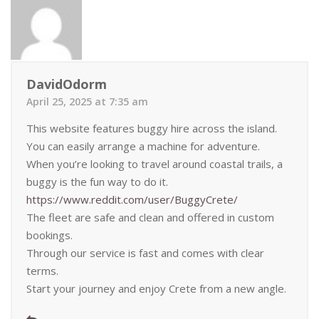
DavidOdorm
April 25, 2025 at 7:35 am
This website features buggy hire across the island.
You can easily arrange a machine for adventure.
When you’re looking to travel around coastal trails, a
buggy is the fun way to do it.
https://www.reddit.com/user/BuggyCrete/
The fleet are safe and clean and offered in custom
bookings.
Through our service is fast and comes with clear
terms.
Start your journey and enjoy Crete from a new angle.