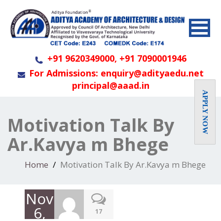
+91 9620349000, +91 7090001946
For Admissions: enquiry@adityaedu.net
principal@aaad.in
APPLY NOW
Motivation Talk By
Ar.Kavya m Bhege
Home
Motivation Talk By Ar.Kavya m Bhege
November
6,
17