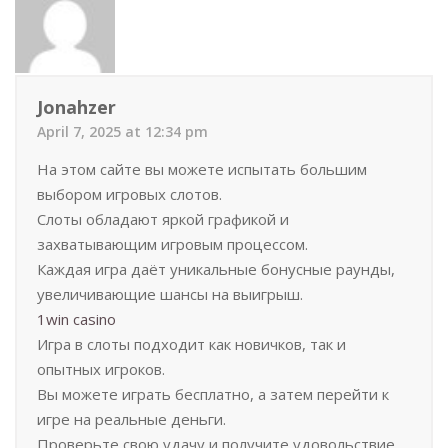
Jonahzer
April 7, 2025 at 12:34 pm
На этом сайте вы можете испытать большим
выбором игровых слотов.
Слоты обладают яркой графикой и
захватывающим игровым процессом.
Каждая игра даёт уникальные бонусные раунды,
увеличивающие шансы на выигрыш.
1win casino
Игра в слоты подходит как новичков, так и
опытных игроков.
Вы можете играть бесплатно, а затем перейти к
игре на реальные деньги.
Проверьте свою удачу и получите удовольствие