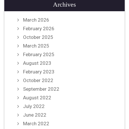
Archives
March 2026
February 2026
October 2025
March 2025
February 2025
August 2023
February 2023
October 2022
September 2022
August 2022
July 2022
June 2022
March 2022