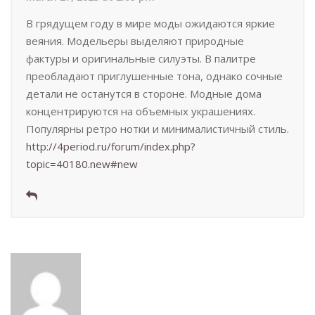
В грядущем году в мире моды ожидаются яркие
веяния. Модельеры выделяют природные
фактуры и оригинальные силуэты. В палитре
преобладают приглушенные тона, однако сочные
детали не останутся в стороне. Модные дома
концентрируются на объемных украшениях.
Популярны ретро нотки и минималистичный стиль.
http://4period.ru/forum/index.php?
topic=40180.new#new