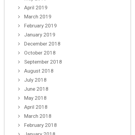
April 2019
March 2019
February 2019
January 2019
December 2018
October 2018
September 2018
August 2018
July 2018
June 2018
May 2018
April 2018
March 2018
February 2018
January 2018