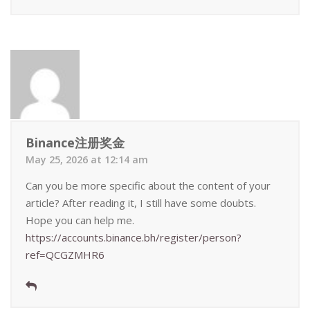
Binance注册奖金
May 25, 2026 at 12:14 am
Can you be more specific about the content of your
article? After reading it, I still have some doubts.
Hope you can help me.
https://accounts.binance.bh/register/person?
ref=QCGZMHR6