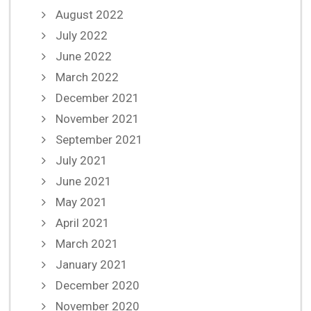
August 2022
July 2022
June 2022
March 2022
December 2021
November 2021
September 2021
July 2021
June 2021
May 2021
April 2021
March 2021
January 2021
December 2020
November 2020