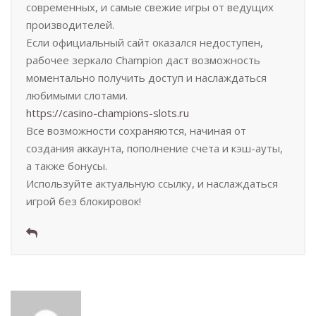
современных, и самые свежие игры от ведущих
производителей.
Если официальный сайт оказался недоступен,
рабочее зеркало Champion даст возможность
моментально получить доступ и наслаждаться
любимыми слотами.
https://casino-champions-slots.ru
Все возможности сохраняются, начиная от
создания аккаунта, пополнение счета и кэш-ауты,
а также бонусы.
Используйте актуальную ссылку, и наслаждаться
игрой без блокировок!