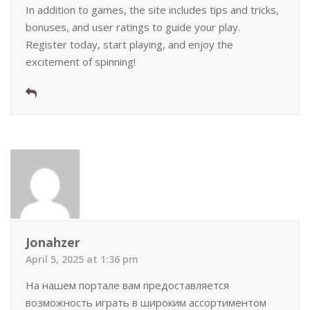
In addition to games, the site includes tips and tricks,
bonuses, and user ratings to guide your play.
Register today, start playing, and enjoy the
excitement of spinning!
Jonahzer
April 5, 2025 at 1:36 pm
На нашем портале вам предоставляется
возможность играть в широким ассортиментом