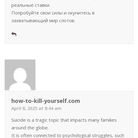
реальные ставки.
Попробуйте свои силы и окунитесь в
захватывающий мир слотов.
how-to-kill-yourself.com
April 6, 2025 at 8:44 am
Suicide is a tragic topic that impacts many families
around the globe.
It is often connected to psychological struggles, such