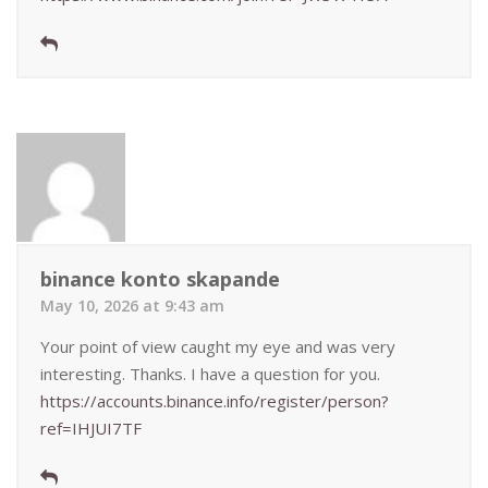
binance konto skapande
May 10, 2026 at 9:43 am
Your point of view caught my eye and was very
interesting. Thanks. I have a question for you.
https://accounts.binance.info/register/person?
ref=IHJUI7TF