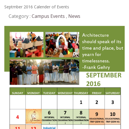
2016
Septmber 2016 Calender of Events
Category :
Campus Events
,
News