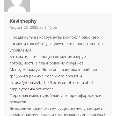
Kevinhophy
August 23, 2025 at 8:42 pm
Продвинутые инструменты контроля рабочего
времени способствуют улучшению оперативного
управления.
Автоматизация процессов минимизирует
погрешности в планировании графиков.
Менеджерам удобнее анализировать рабочие
графики в режиме реального времени .
https://globalwebs.biz/tech/remote-control-of-
employees-in-between/
Персонал имеют удобный учёт при оформлении
отпусков.
Внедрение таких систем существенно упрощает
управленческие задачи с минимальными усилиями